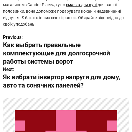
магазином «Candor Place», тут є
смазка для куні
для вашої
половинки, вона допоможе подарувати коханій надзвичайні
відчуття. Є багато інших секс-іграшок. Обирайте відповідно до
своїх уподобань!
Previous:
Н
Как выбрать правильные
а
комплектующие для долгосрочной
в
работы системы ворот
Next:
и
Як вибрати інвертор напруги для дому,
г
авто та сонячних панелей?
а
ц
и
я