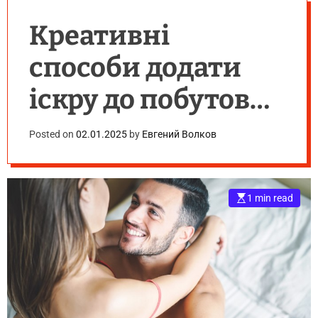
Креативні
способи додати
іскру до побутових
стосунків
Posted on
02.01.2025
by
Евгений Волков
1 min read