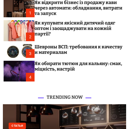
.
Як відкрити бізнес із продажу кави
c
c
o
через автомати: обладнання, витрати
l
1
та запуск
o
o
m
r
Як купувати якісний дитячий одяг
.
m
оптом і заощаджувати на кожній
o
u
партії?
d
2
a
e
Шевроны ВСП: требования к качеству
и материалам
3
Як обирати тютюн для кальяну: смак,
міцність, настрій
4
TRENDING NOW
СТАТЬИ