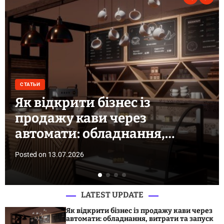
СТАТЬИ
Як відкрити бізнес із
продажу кави через
автомати: обладнання,
витрати та запуск
Posted on
13.07.2026
LATEST UPDATE
Як відкрити бізнес із продажу кави через
автомати: обладнання, витрати та запуск