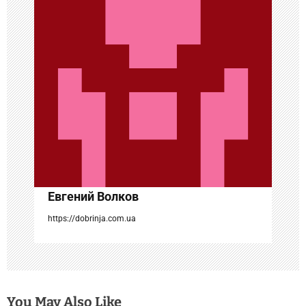
п
о
з
а
п
и
с
Евгений Волков
я
https://dobrinja.com.ua
м
You May Also Like