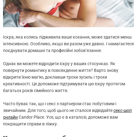
Іскра, яка колись підживила ваше кохання, може здатися менш
інтенсивною. Особливо, якщо ви разом уже давно. І намагаєтеся
поєднувати домашні та професійні зобов’язання.
Однак ви можете відродити іскру у ваших стосунках. Як
повернути романтику в повсякденне життя? Варто знову
відкрити їхню магію, доклавши трохи зусиль і трохи
креативності. Це допоможе підтримувати цю іскру протягом
багатьох років сімейного життя.
Часто буває так, що і секс з партнером стає побутовим і
звичайним. Для того, щоб цього не сталося відвідайте
секс-шоп
онлайн
Candor Place. Усе, що є в каталозі, допоможе вам
покращити справи в ліжку.