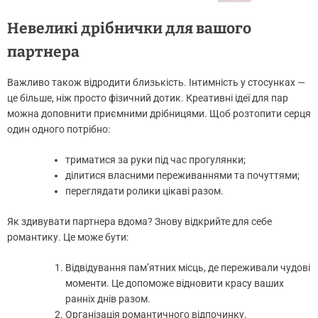
Невеликі дрібнички для вашого
партнера
Важливо також відродити близькість. Інтимність у стосунках —
це більше, ніж просто фізичний дотик. Креативні ідеї для пар
можна доповнити приємними дрібницями. Щоб розтопити серця
один одного потрібно:
триматися за руки під час прогулянки;
ділитися власними переживаннями та почуттями;
переглядати ролики цікаві разом.
Як здивувати партнера вдома? Знову відкрийте для себе
романтику. Це може бути:
Відвідування пам’ятних місць, де переживали чудові
моменти. Це допоможе відновити красу ваших
ранніх днів разом.
Організація романтичного відпочинку.