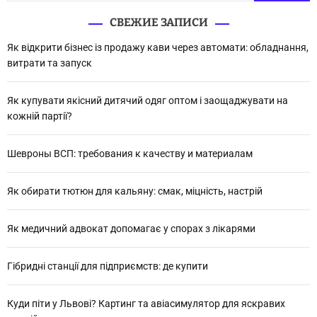
й
СВЕЖИЕ ЗАПИСИ
т
и
Як відкрити бізнес із продажу кави через автомати: обладнання,
:
витрати та запуск
Як купувати якісний дитячий одяг оптом і заощаджувати на
кожній партії?
Шевроны ВСП: требования к качеству и материалам
Як обирати тютюн для кальяну: смак, міцність, настрій
Як медичний адвокат допомагає у спорах з лікарями
Гібридні станції для підприємств: де купити
Куди піти у Львові? Картинг та авіасимулятор для яскравих