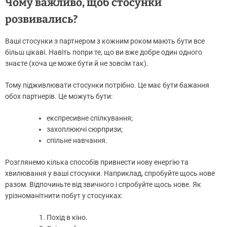
Чому важливо, щоб стосунки
розвивались?
Ваші стосунки з партнером з кожним роком мають бути все
більш цікаві. Навіть попри те, що ви вже добре один одного
знаєте (хоча це може бути й не зовсім так).
Тому підживлювати стосунки потрібно. Це має бути бажання
обох партнерів. Це можуть бути:
експресивне спілкування;
захоплюючі сюрпризи;
спільне навчання.
Розглянемо кілька способів привнести нову енергію та
хвилювання у ваші стосунки. Наприклад, спробуйте щось нове
разом. Відпочиньте від звичного і спробуйте щось нове. Як
урізноманітнити побут у стосунках:
Похід в кіно.